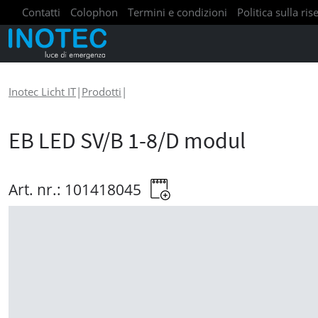
Contatti
Colophon
Termini e condizioni
Politica sulla ri
Inotec Licht IT
|
Prodotti
|
EB LED SV/B 1-8/D modul
Art. nr.: 101418045