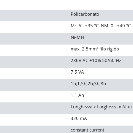
Policarbonato
M: -5...+35 °C, NM: 0...+40 °C
Ni-MH
max. 2,5mm² filo rigido
230V AC ±10% 50/60 Hz
7.5 VA
1h;1,5h;2h;3h;8h
1.1 Ah
Lunghezza x Larghezza x Alt
320 mA
constant current