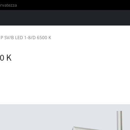
servatezza
P SV/B LED 1-8/D 6500 K
0 K