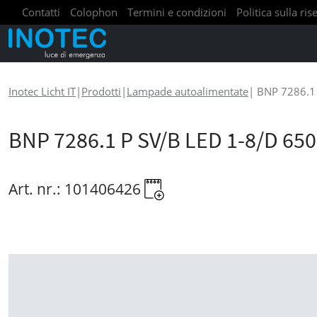
Contatti
Colophon
Termini e condizioni
Politica sulla ri
Inotec Licht IT
|
Prodotti
|
Lampade autoalimentate
|
BNP 7286.1 
BNP 7286.1 P SV/B LED 1-8/D 650
Art. nr.: 101406426