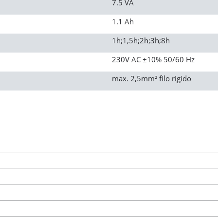
7.5 VA
1.1 Ah
1h;1,5h;2h;3h;8h
230V AC ±10% 50/60 Hz
max. 2,5mm² filo rigido