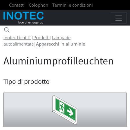
Contatti
Colophon
Termini e condizioni
Politica sulla riservatezza
Inotec Licht IT
|
Prodotti
|
Lampade
autoalimentate
|
Apparecchi in alluminio
Aluminiumprofilleuchten
Tipo di prodotto