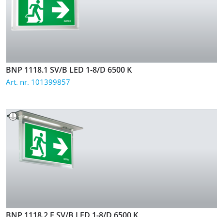
BNP 1118.1 SV/B LED 1-8/D
6500 K
Art. nr. 101399857
BNP 1118.2 E SV/B LED 1-8/D
6500 K