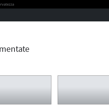
servatezza
imentate