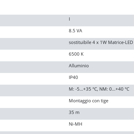
I
8.5 VA
sostituibile 4 x 1W Matrice-LED
6500 K
Alluminio
IP40
M: -5...+35 °C, NM: 0...+40 °C
Montaggio con tige
35 m
Ni-MH