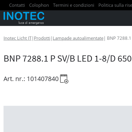
Contatti
Colophon
Termini e condizioni
Politica sulla ri
Inotec Licht IT
|
Prodotti
|
Lampade autoalimentate
|
BNP 7288.1 
BNP 7288.1 P SV/B LED 1-8/D 650
Art. nr.: 101407840