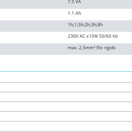
7.5 VA
1.1 Ah
1h;1,5h;2h;3h;8h
230V AC ±10% 50/60 Hz
max. 2,5mm² filo rigido