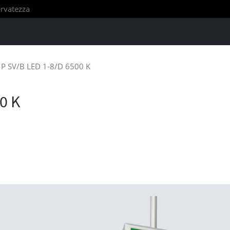
servatezza
P SV/B LED 1-8/D 6500 K
0 K