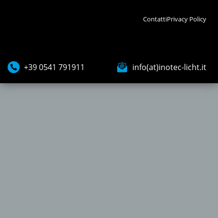
Contatti
Privacy Policy
+39 0541 791911
info(at)inotec-licht.it