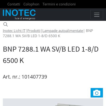
Contatti
Colophon
Termini e condizioni
Politica sulla riservatezza
Inotec Licht IT
|
Prodotti
|
Lampade autoalimentate
|
BNP
7288.1 WA SV/B LED 1-8/D 6500 K
BNP 7288.1 WA SV/B LED 1-8/D
6500 K
Art. nr.: 101407739