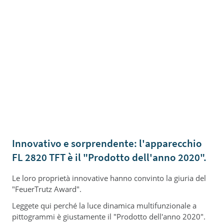
rilevamento
di
35
m.
Ai
prodotti
Innovativo e sorprendente: l'apparecchio
FL 2820 TFT è il "Prodotto dell'anno 2020".
Le loro proprietà innovative hanno convinto la giuria del
"FeuerTrutz Award".
Leggete qui perché la luce dinamica multifunzionale a
pittogrammi è giustamente il "Prodotto dell'anno 2020".