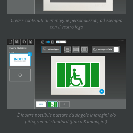
Creare contenuti di immagine personalizzati, ad esempio
con il vostro logo
È inoltre possibile passare da singole immagini e/o
pittogrammi standard (fino a 8 immagini).