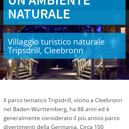
Contatti
Colophon
Termini e condizioni
NATURALE
Politica sulla riservatezza
Villaggio turistico naturale
Tripsdrill, Cleebronn
Il parco tematico Tripsdrill, vicino a Cleebronn
nel Baden-Württemberg, ha 88 anni ed è
generalmente considerato il più antico parco
divertimenti della Germania. Circa 100